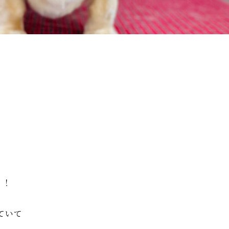
！！
ていて