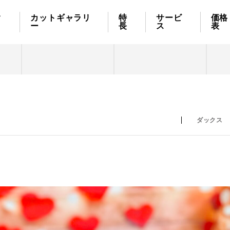
ク
カットギャラリ
特
サービ
価格
ー
長
ス
表
ダックス